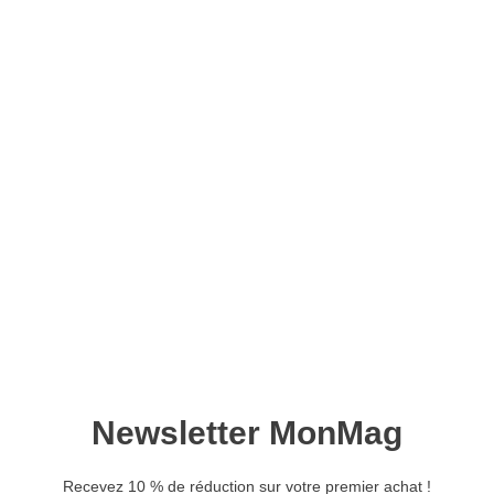
Les guerres médiques –
Version numérique
10,90
€
Ajouter au panier
Les guerres médiques, qui opposèrent l’Empire perse