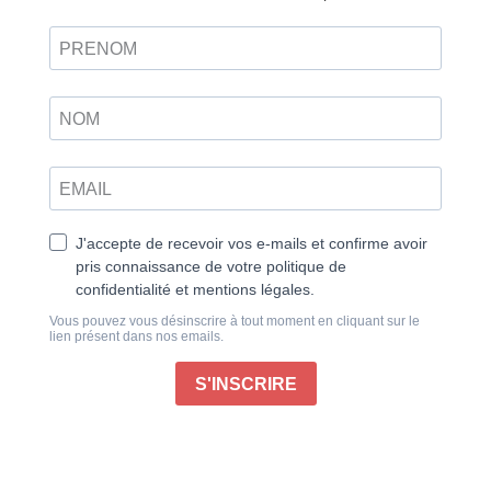
aux cités-États grecques au début du Ve siècle avant
J.-C., eurent un impact fort sur la Grèce, mais aussi
sur l’histoire de l’Antiquité.
Plus qu’une série de batailles, elles cristallisèrent le
choc entre deux mondes et deux visions du pouvoir :
d’un côté les Perses, menés par le Grand Roi –
Darius puis son fi ls Xerxès – et leur armée puissante
et organisée, de l’autre les cités grecques, isolées
mais résolues à défendre leur terre.
La menace perse permit à ces cités éparses de s’unir
en une coalition inédite, réunissant en particulier les
rivales Athènes et Sparte. Des plaines de Marathon à
la célèbre bataille des Thermopyles, sans oublier
l’épique bataille navale de Salamine, les
affrontements furent le théâtre d’actes héroïques et
d’une grande résistance des Grecs contre les Perses,
dont le récit nous est principalement parvenu par