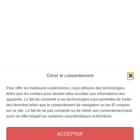
Histoire des ouvriers
Cléopâtre - Version
en France - Version
numérique
numérique
Ces magazines sont publiés par
Oracom & Éditions 21
Gérer le consentement
© 2026 Oracom | © 2026 Éditions 21
INFORMATIONS LÉGALES
Pour offrir les meilleures expériences, nous utilisons des technologies
Mentions légales
telles que les cookies pour stocker et/ou accéder aux informations des
appareils. Le fait de consentir à ces technologies nous permettra de traiter
CGV
des données telles que le comportement de navigation ou les ID uniques
Confidentialité
&
Cookies
sur ce site. Le fait de ne pas consentir ou de retirer son consentement peut
NOS MAGAZINES
avoir un effet négatif sur certaines caractéristiques et fonctions.
Offres d’abonnement
ACCEPTER
Achat au numéro