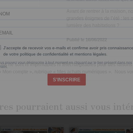
Avant de rentrer à la maison, n
grandes énigmes de l’été : les m
lumière des habitations ?
Publié le 16/06/2022
s ne sont ni imprimables ni téléchargeables pour des raisons de 
« Mon compte »
, rubrique
« Mes achats numériques »
. Nous vo
res pourraient aussi vous inté