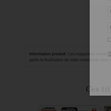
Information produit
: Les magazines numérique
après la finalisation de votre commande dans
Ces tit