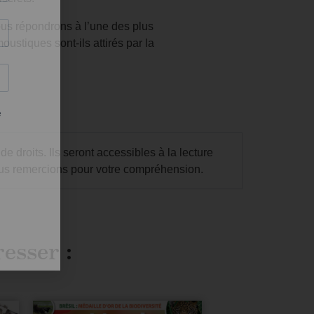
ous répondrons à l’une des plus
oustiques sont-ils attirés par la
droits. Ils seront accessibles à la lecture
us remercions pour votre compréhension.
resser :