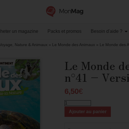
heter un magazine
Packs et promos
Besoin d'aide ?
Voyage, Nature & Animaux
»
Le Monde des Animaux
»
Le Monde des A
Le Monde d
n°41 – Vers
6,50
€
Ajouter au panier