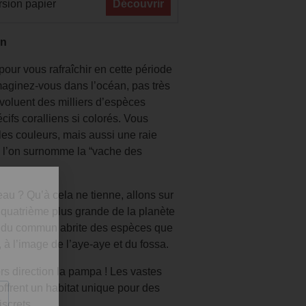
sion papier
Découvrir
en
our vous rafraîchir en cette période
maginez-vous dans l’océan, pas très
évoluent des milliers d’espèces
cifs coralliens si colorés. Vous
les couleurs, mais aussi une raie
l’on surnomme la “vache des
eau ? Qu’à cela ne tienne, allons sur
la quatrième plus grande de la planète
rs du commun abrite des espèces que
s, à l’image de l’aye-aye et du fossa.
rs direction la pampa ! Les vastes
offrent un habitat unique pour des
screts.