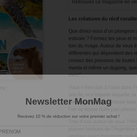
Retrouvez ce magazine en ver
Les créatures du récif coralli
Que diriez-vous d’un plongeon p
estivale ? Fermez les yeux et i
loin du rivage. Autour de vous 
différentes qui dépendent des ré
croisez des poissons de toutes 
manta et même un dugong, que 
mers”…
Vous n’êtes pas à l’aise dans l’
ne :
une île, et n’importe laquelle, 
: Madagascar. Ce territoire ho
l’on ne trouve nulle part ailleur
Trop d’eau autour de vous ? Alo
plaines herbues de l’Argentine 
animaux aussi fascinants que di