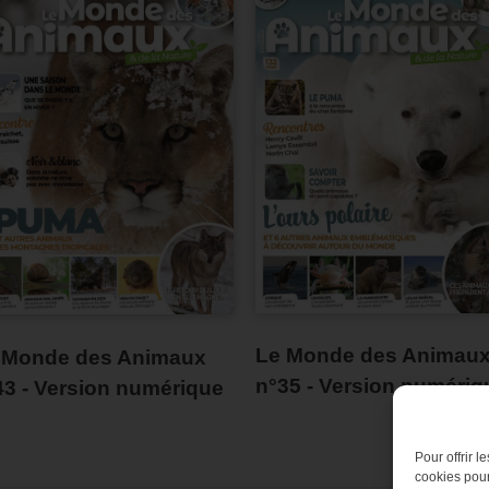
Le Monde des Animau
 Monde des Animaux
n°35 - Version numériq
43 - Version numérique
Pour offrir 
cookies pour