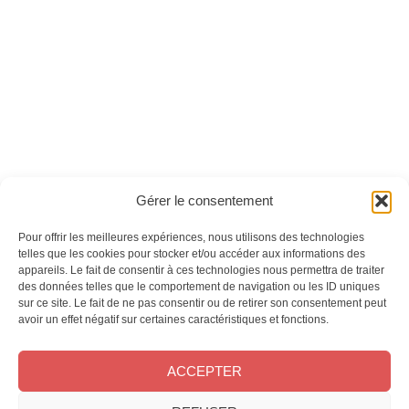
Le Monde des
Le Monde des
Animaux n°52
Animaux n°49
Ces magazines sont publiés par
Oracom & Éditions 21
Gérer le consentement
© 2026 Oracom | © 2026 Éditions 21
INFORMATIONS LÉGALES
Pour offrir les meilleures expériences, nous utilisons des technologies
telles que les cookies pour stocker et/ou accéder aux informations des
Mentions légales
appareils. Le fait de consentir à ces technologies nous permettra de traiter
CGV
des données telles que le comportement de navigation ou les ID uniques
Confidentialité
&
Cookies
sur ce site. Le fait de ne pas consentir ou de retirer son consentement peut
NOS MAGAZINES
avoir un effet négatif sur certaines caractéristiques et fonctions.
Offres d’abonnement
ACCEPTER
Achat au numéro
Bons plans