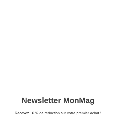
Le Monde des Animaux
n°40
9,90
€
6,50
€
Ajouter au panier
Retrouvez ce magazine en version
Découvrir