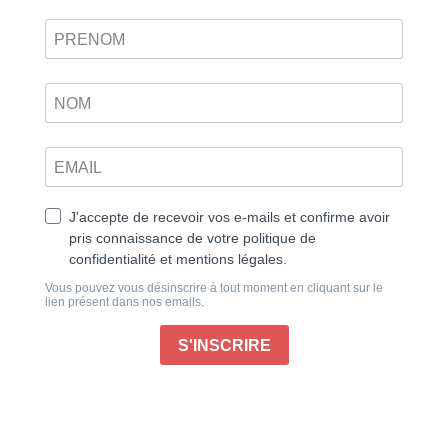
numérique
Les oiseaux arcs-en-ciel des forêts pluviales
Avec l’arrivée imminente du printemps, nous avons
eu envie de couleurs ! Nous vous emmenons donc
dans un premier temps dans les forêts pluviales pour
découvrir des arcs-en-ciel volants : des oiseaux,
parfois méconnus, dont l’apparence et le plumage ont
de quoi émerveiller n’importe quel amoureux de la
nature !
Après avoir levé la tête, c’est tout près du sol que
notre regard va se poser, pour observer des animaux
qui n’ont pas un fort capital sympathie, les
coléoptères. Pourtant, ceux que nous allons vous
présenter sont de véritables joyaux et mérite qu’on s’y
intéresse.
Notre habituel tour du monde nous mènera dans les