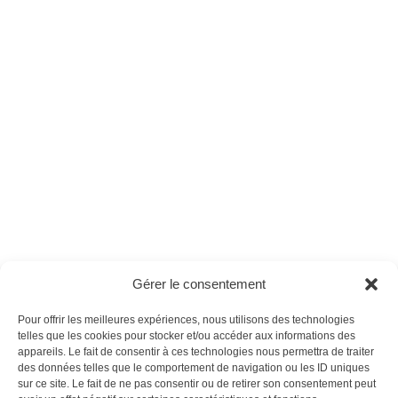
Science-Fiction -
Genesis - Version
Version numérique
numérique
Ces magazines sont publiés par
Oracom & Éditions 21
Gérer le consentement
© 2026 Oracom | © 2026 Éditions 21
INFORMATIONS LÉGALES
Pour offrir les meilleures expériences, nous utilisons des technologies
Mentions légales
telles que les cookies pour stocker et/ou accéder aux informations des
appareils. Le fait de consentir à ces technologies nous permettra de traiter
CGV
des données telles que le comportement de navigation ou les ID uniques
Confidentialité
&
Cookies
sur ce site. Le fait de ne pas consentir ou de retirer son consentement peut
NOS MAGAZINES