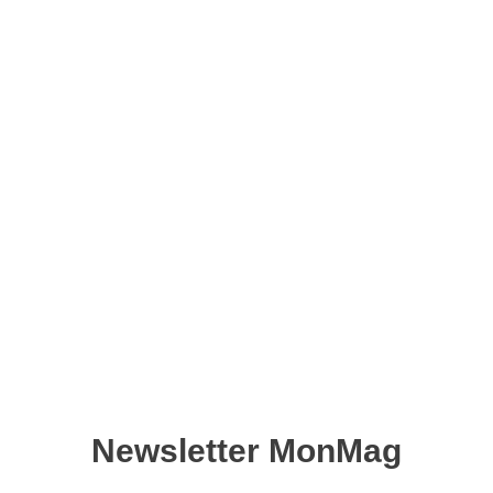
Le meilleur du metal 2025
– Version numérique
12,90
€
Ajouter au panier
Découvrez dans ce magazine le meilleur du metal