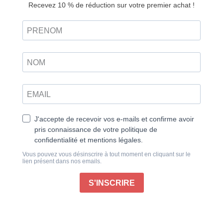
actuel à travers le monde ! Plongez-vous dans des
interviews et reportages inédits récoltés tout au long
des douze derniers mois, à l’occasion des sorties des
nouveaux albums de ceux qui règnent sur le metal en
ce début d’année 2025.
Qu’il s’agisse du Harajuku-core éblouissant et
ultracoloré des stars japonaises du metal en devenir
Hanabie, de l’innovation sans fin et sans limites de
Zeal & Ardor, des étranges alliances sonores qui ont
donné naissance au son bimbocore de Scene Queen,
le metal d’aujourd’hui regorge de jeunes noms
excitants, créatifs et progressistes. En parcourant ces
pages, vous découvrirez des interviews de ces étoiles
montantes mais également des valeurs sûres et déjà
connues de longue date. Début 2024, le retour de
Judas Priest tant attendu a été acclamé, ce qui a
confirmé que son dernier âge d’or était bien en
marche avec le majestueux Invincible Shield. Pour