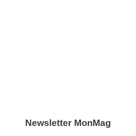
Le luxe, une histoire
française – Version
numérique
12,50
€
Ajouter au panier