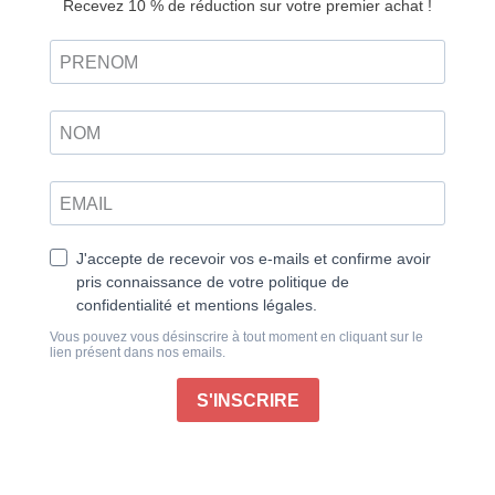
Le luxe s’est d’abord écrit dans l’éclat des cours
antiques : ornementations, étoffes fines, jardins
exubérants, parfums voluptueux… Mais c’est sous
Louis XIV et Colbert que le luxe à la française naît
véritablement, avec la création de chaînes de
production et de grandes manufactures royales ; il
devient aussi politique, avec notamment la
construction du château de Versailles. Au tournant du
XVIIIe siècle, Marie-Antoinette, première grande
prescriptrice, exporte le goût du raffinement vers les
institutions, les arts et l’industrie.
Puis naissent les maisons emblématiques : Vuitton
pour la maroquinerie et le voyage, Guerlain pour la
parfumerie, Chaumet et Mauboussin pour l’orfèvrerie
et la joaillerie, Ladurée, Fauchon et Moët & Chandon
pour la gastronomie. Aux XIXe et XXe siècles, le luxe
s’affiche aussi dans l’architecture, avec la création
des « folies » (maisons de plaisance), des palaces (le