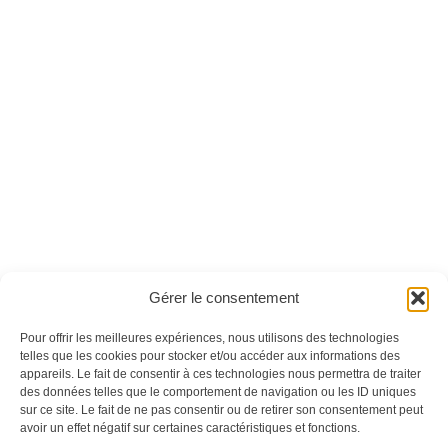
Les présidents
Les combattants du
américains - Version
Moyen-Âge - Version
numérique
numérique
Ces magazines sont publiés par
Oracom & Éditions 21
Gérer le consentement
© 2026 Oracom | © 2026 Éditions 21
INFORMATIONS LÉGALES
Pour offrir les meilleures expériences, nous utilisons des technologies
telles que les cookies pour stocker et/ou accéder aux informations des
Mentions légales
appareils. Le fait de consentir à ces technologies nous permettra de traiter
CGV
des données telles que le comportement de navigation ou les ID uniques
Confidentialité
&
Cookies
sur ce site. Le fait de ne pas consentir ou de retirer son consentement peut
NOS MAGAZINES
avoir un effet négatif sur certaines caractéristiques et fonctions.