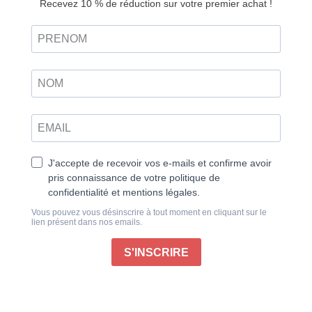
Un guide pour se lancer en écriture
Vous aimez écrire et ne savez pas par où commencer
? Vous écrivez déjà et avez envie d’aller plus loin
dans la construction de vos récits ?
Nous vous proposons de vous laisser guider.
Installez-vous, prenez le temps de trouver l’endroit qui
vous convient, le support qui vous accompagnera tout
au long de cette aventure et entrez dans nos différents
ateliers. Après quelques exercices pour échauffer et
libérer votre imaginaire, goûtez le plaisir d’écrire à
travers vos sens, vos sensations, vos souvenirs. Une
vraie plongée en vous-même, à l’écoute de vos
émotions, qui favorise l’émergence d’images propices
à l’écriture. S’il n’y a pas de recette magique pour
construire une histoire, certaines bases à connaître
peuvent vous aider à structurer votre texte. Devenez
architecte !