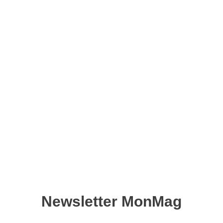
L’art d’écrire – Version
numérique
11,90
€
Ajouter au panier