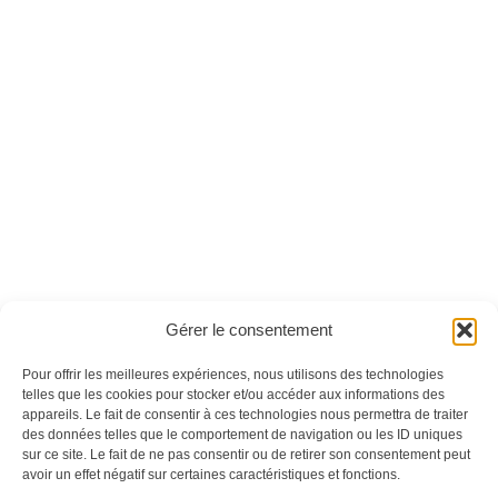
La machine à écrire
La machine à écrire
n°07 - Version
n°08 - Version
numérique
numérique
Ces magazines sont publiés par
Oracom & Éditions 21
Gérer le consentement
© 2026 Oracom | © 2026 Éditions 21
INFORMATIONS LÉGALES
Pour offrir les meilleures expériences, nous utilisons des technologies
Mentions légales
telles que les cookies pour stocker et/ou accéder aux informations des
appareils. Le fait de consentir à ces technologies nous permettra de traiter
CGV
des données telles que le comportement de navigation ou les ID uniques
Confidentialité
&
Cookies
sur ce site. Le fait de ne pas consentir ou de retirer son consentement peut
NOS MAGAZINES
avoir un effet négatif sur certaines caractéristiques et fonctions.