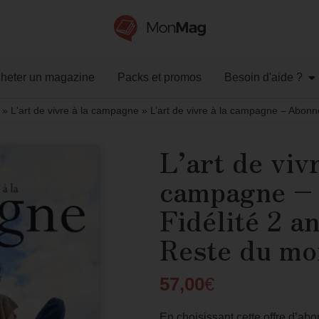
heter un magazine
Packs et promos
Besoin d'aide ?
»
L'art de vivre à la campagne
»
L’art de vivre à la campagne – Abon
L’art de vivr
campagne –
Fidélité 2 a
Reste du m
57,00
€
En choisissant cette offre d’a