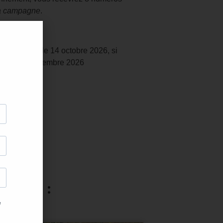
 la campagne
.
3, parution le 14 octobre 2026, si
nt le 21 septembre 2026
resser :