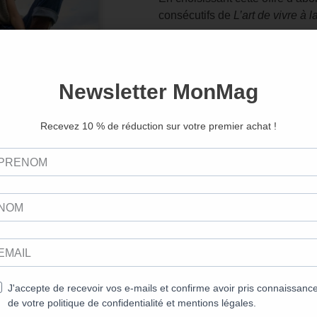
consécutifs de
L’art de vivre à
Début de l’abonnement :
L'Art de vivre à la campagne n°1
votre commande est réglée ava
Ajouter au panier
res pourraient aussi vous inté