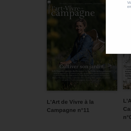
L’A
L'Art de Vivre à la
Ca
Campagne n°11
n°