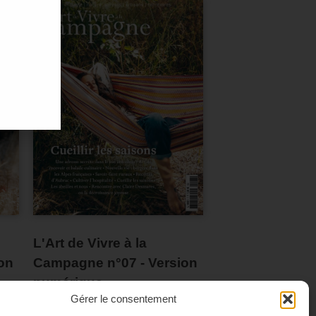
L'Art de Vivre à la
Campagne n°07 - Version
on
numérique
Gérer le consentement