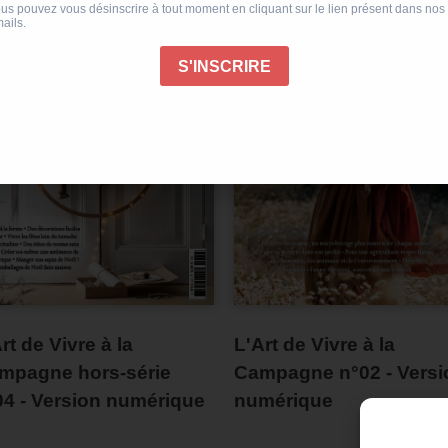
rt de Vivre à la
L'Art de Vivre à la
mpagne hors-série
Campagne n°02 - Versi
04 - Version numérique
numérique