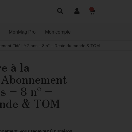
0
MonMag Pro
Mon compte
nement Fidélité 2 ans – 8 n° – Reste du monde & TOM
e à la
 Abonnement
ns – 8 n° –
onde & TOM
bonnement, vous recevrez 8 numéros