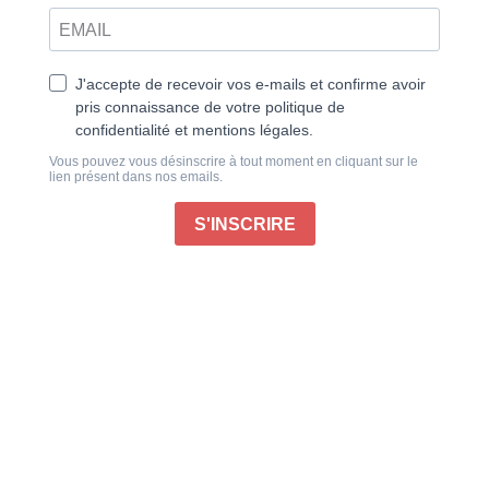
campagne
.
Début de l’abonnement :
L'Art de vivre à la campagne n°13, parution le 14
octobre 2026, si votre commande est réglée avant le
21 septembre 2026
Ajouter au panier
Ces titres pourraient aussi vous
intéresser :