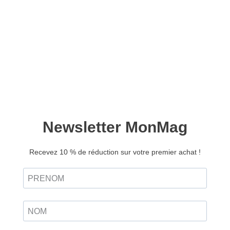
L’art de vivre à la
campagne – Abonnement
Fidélité – 2 ans – 8 n° –
Europe & DOM
50,00
€
En choisissant cette offre d’abonnement, vous
recevrez 8 numéros consécutifs de
L’art de vivre à la