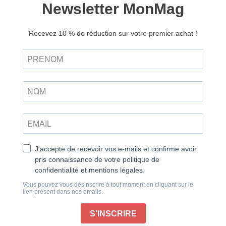
La Petite Fabrique n°22 –
Version numérique
6,50
€
Ajouter au panier
Retrouvez ce magazine en version
Découvrir
papier
Parents, enfants : à chacun son rythme
La nuit s’étire et s’installe, le soleil monte moins haut,
et le froid rougit les bouts de nez. Pour nous
réchauffer, nous rentrons dans nos tanières-maisons.
Noël, si proche du solstice qui marque le début de
l’hiver, nous invite à célébrer cette saison dans la joie.