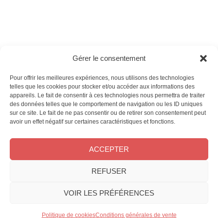
Ces magazines sont publiés par
Oracom & Éditions 21
Gérer le consentement
© 2026 Oracom | © 2026 Éditions 21
INFORMATIONS LÉGALES
Pour offrir les meilleures expériences, nous utilisons des technologies
Mentions légales
telles que les cookies pour stocker et/ou accéder aux informations des
appareils. Le fait de consentir à ces technologies nous permettra de traiter
CGV
des données telles que le comportement de navigation ou les ID uniques
Confidentialité
&
Cookies
sur ce site. Le fait de ne pas consentir ou de retirer son consentement peut
NOS MAGAZINES
avoir un effet négatif sur certaines caractéristiques et fonctions.
Offres d’abonnement
ACCEPTER
Achat au numéro
Bons plans
REFUSER
CONTACT
FAQ
VOIR LES PRÉFÉRENCES
Service client
Le groupe Oracom
Politique de cookies
Conditions générales de vente