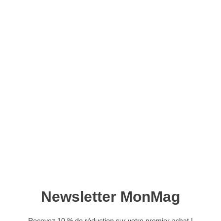
La Petite Fabrique n°2 –
Version numérique
5,50
€
Ajouter au panier
Retrouvez ce magazine en version
Découvrir
papier