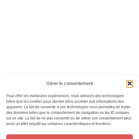
La Petite Fabrique
La Petite Fabrique
n°20 - Version
n°2
numérique
Ces magazines sont publiés par
Oracom & Éditions 21
Gérer le consentement
© 2026 Oracom | © 2026 Éditions 21
INFORMATIONS LÉGALES
Pour offrir les meilleures expériences, nous utilisons des technologies
telles que les cookies pour stocker et/ou accéder aux informations des
Mentions légales
appareils. Le fait de consentir à ces technologies nous permettra de traiter
CGV
des données telles que le comportement de navigation ou les ID uniques
Confidentialité
&
Cookies
sur ce site. Le fait de ne pas consentir ou de retirer son consentement peut
NOS MAGAZINES
avoir un effet négatif sur certaines caractéristiques et fonctions.
Offres d’abonnement