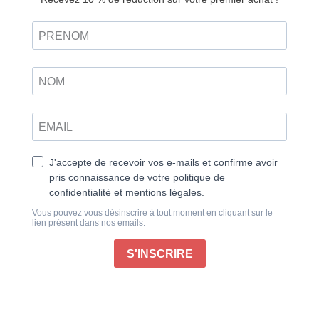
La magie du merci
Au pied du sapin les cadeaux se sont entassés,
comme chaque année vos enfants ont été bien gâtés.
À chaque jouet déballé vous vous êtes entendu dire :
« Dis merci à mamie », « remercie bien ton parrain »
.
Apprendre à dire merci nous semble une évidence.
Derrière ce mot
« usé, mais qui brille comme une
vieille pièce de monnaie »
selon les mots du poète
Pablo Neruda, se loge pourtant une émotion bien plus
vaste et puissante qu’il n’y paraît : la gratitude. Élever
nos enfants dans la joie de vivre ensemble, c’est
aussi leur enseigner le sens de la gratitude. Chaque
journée est pour eux, comme pour nous, remplie de
belles occasions de s’émerveiller : y prêter attention et
exprimer sa reconnaissance rend heureux les grands
et les petits.