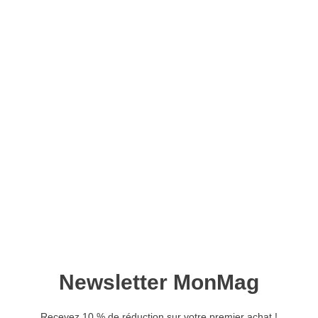
Korea mag n°04 – Version
numérique
9,00
€
Ajouter au panier
Retrouvez ce magazine en version
Découvrir