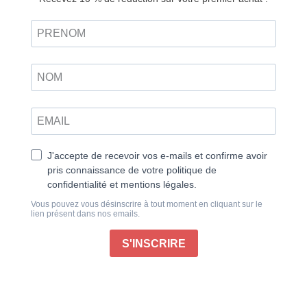
papier
Daegu, une ville d’art qui s’explore avec les sens
Vous l’avez peut-être vu dans notre hors-série sur la
cuisine coréenne : la Corée du Sud est un paradis
pour les gourmands et gourmets. Laissez-vous tenter
par la cuisine des temples, où des plats végétariens,
empreints d’histoire et de saveurs, sauront ravir vos
papilles. Découvrez également les différentes facees
de la vie quotidienne en Corée, comme le service
militaire et le Suneung, cet examen crucial qui décide
de l’avenir des jeunes. Laissez-vous transporter à
travers les paysages urbains et historiques du pays.
Plongez-vous dans l’atmosphère de Daegu, une ville
en pleine effervescence, puis découvrez les ruelles
pittoresques de Bukchon, où tradition et modernité
cohabitent.
Côté culture, vous ne serez pas en reste. Rencontrez