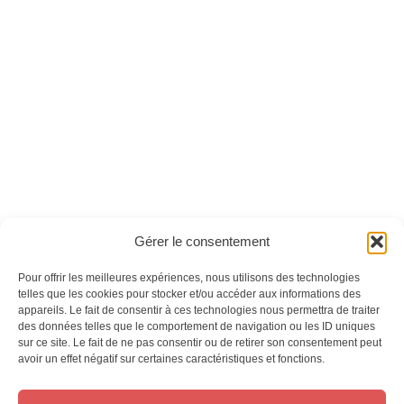
Korea mag hors-
Korea mag n°09
série n°06 - Version
numérique
Ces magazines sont publiés par
Oracom & Éditions 21
Gérer le consentement
© 2026 Oracom | © 2026 Éditions 21
INFORMATIONS LÉGALES
Pour offrir les meilleures expériences, nous utilisons des technologies
Mentions légales
telles que les cookies pour stocker et/ou accéder aux informations des
appareils. Le fait de consentir à ces technologies nous permettra de traiter
CGV
des données telles que le comportement de navigation ou les ID uniques
Confidentialité
&
Cookies
sur ce site. Le fait de ne pas consentir ou de retirer son consentement peut
NOS MAGAZINES
avoir un effet négatif sur certaines caractéristiques et fonctions.
Offres d’abonnement