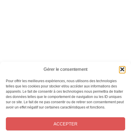
Stefan Zweig -
George Orwell -
Version numérique
Version numérique
Ces magazines sont publiés par
Oracom & Éditions 21
Gérer le consentement
© 2026 Oracom | © 2026 Éditions 21
INFORMATIONS LÉGALES
Pour offrir les meilleures expériences, nous utilisons des technologies
telles que les cookies pour stocker et/ou accéder aux informations des
Mentions légales
appareils. Le fait de consentir à ces technologies nous permettra de traiter
CGV
des données telles que le comportement de navigation ou les ID uniques
Confidentialité
&
Cookies
sur ce site. Le fait de ne pas consentir ou de retirer son consentement peut
NOS MAGAZINES
avoir un effet négatif sur certaines caractéristiques et fonctions.
Offres d’abonnement
ACCEPTER
Achat au numéro