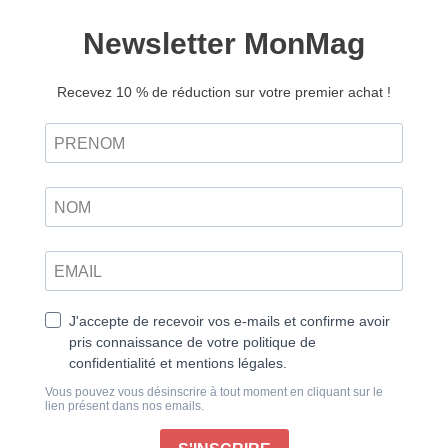
« L’enfer, c’est les autres. » Cette formule, lapidaire et
provocante, résume à elle seule l’ambivalence de
Jean-Paul Sartre : penseur de la liberté, mais aussi
analyste de l’aliénation. Philosophe, romancier,
dramaturge, essayiste, il fut l’un des rares à incarner
l’intellectuel total, celui qui ne se contente pas de
penser le monde, mais prétend le transformer. Son
œuvre, foisonnante, a donné ses lettres de noblesse à
l’existentialisme, cette philosophie de l’engagement
qui considère que l’être humain forme l’essence de sa
vie par ses propres actions, celles-ci n’étant pas
prédéterminées par des doctrines théologiques,
philosophiques ou morales.
L’Être et le Néant, Les Mots, La Nausée, Les Mains
sales : autant de jalons d’une pensée qui refuse les
échappatoires, qui confrontent l’homme à sa liberté
nue. Sartre nous force à regarder en face ce que nous