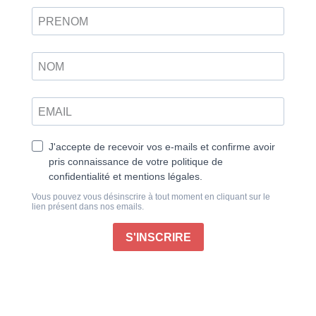
papier
Découvrez le Japon au fil de l’eau
Voyage, Cuisine, Société, Otaku, Arts, Histoire…
Découvrez le Japon sous toutes ses facettes grâce à
ce condensé du pays du Soleil Levant !
Dans ce numéro :
Découvrez le Japon au fil de l’eau : Explorez le
pays à travers ses rivières, lacs et côtes, pour une
immersion unique.
Le soja : Zoom sur cet ingrédient incontournable
de la cuisine japonaise, véritable pilier de
l’alimentation nippone.
Festival du feu : Plongez dans l’Oto Matsuri, un
festival spectaculaire qui enflamme le sud de la