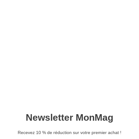
Japan magazine n°09 –
Version numérique
9,00
€
Ajouter au panier
Retrouvez ce magazine en version
Découvrir