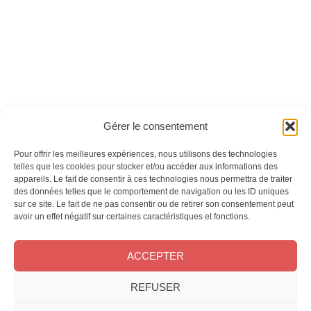
numérique
Ces magazines sont publiés par
Oracom & Éditions 21
Gérer le consentement
© 2026 Oracom | © 2026 Éditions 21
INFORMATIONS LÉGALES
Pour offrir les meilleures expériences, nous utilisons des technologies
Mentions légales
telles que les cookies pour stocker et/ou accéder aux informations des
appareils. Le fait de consentir à ces technologies nous permettra de traiter
CGV
des données telles que le comportement de navigation ou les ID uniques
Confidentialité
&
Cookies
sur ce site. Le fait de ne pas consentir ou de retirer son consentement peut
NOS MAGAZINES
avoir un effet négatif sur certaines caractéristiques et fonctions.
Offres d’abonnement
ACCEPTER
Achat au numéro
Bons plans
REFUSER
CONTACT