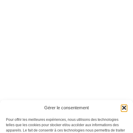
Inside Arduino n°08
Coder facile n°12 -
- Version numérique
Version numérique
Ces magazines sont publiés par
Oracom & Éditions 21
Gérer le consentement
© 2026 Oracom | © 2026 Éditions 21
INFORMATIONS LÉGALES
Pour offrir les meilleures expériences, nous utilisons des technologies
telles que les cookies pour stocker et/ou accéder aux informations des
Mentions légales
appareils. Le fait de consentir à ces technologies nous permettra de traiter
CGV