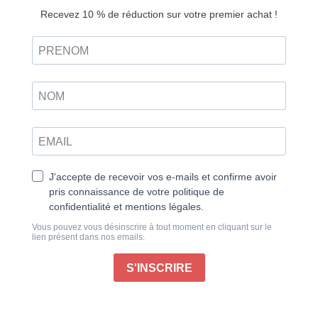
L’intelligence artificielle, autrefois le domaine exclusif
des chercheurs et des grandes entreprises
technologiques, est désormais accessible à tous.
Dans cette optique, la Fondation Raspberry, fidèle à
sa mission d’offrir des solutions innovantes et
accessibles, a récemment dévoilé le Raspberry Pi AI
Kit, une carte HAT qui démocratise l’IA.
L’un des aspects les plus remarquables du Raspberry
Pi AI Kit est sa simplicité d’utilisation. Contrairement à
l’idée reçue que l’IA est complexe et réservée aux
experts, ce kit permet de réaliser des projets avancés
sans nécessiter de connaissances approfondies.
Grâce aux divers outils intégrés, tels que les pilotes
Hailo, HailoRT et Hailo Tappas, les utilisateurs
peuvent rapidement se lancer dans des projets de
reconnaissance faciale, d’assistants vocaux ou
d’automatisation domestique. Associé à la puissance
du Raspberry Pi 5, ce kit devient également un