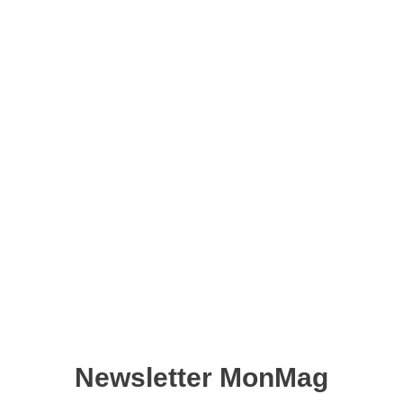
Inside Raspberry n°31 –
Version numérique
11,90
€
Ajouter au panier
Un pas de plus vers l’IA pour le Raspberry Pi