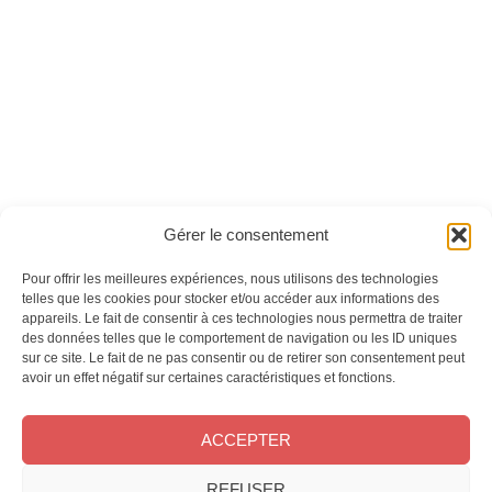
magazine n°08 -
Version numérique
Ces magazines sont publiés par
Oracom & Éditions 21
Gérer le consentement
© 2026 Oracom | © 2026 Éditions 21
INFORMATIONS LÉGALES
Pour offrir les meilleures expériences, nous utilisons des technologies
Mentions légales
telles que les cookies pour stocker et/ou accéder aux informations des
appareils. Le fait de consentir à ces technologies nous permettra de traiter
CGV
des données telles que le comportement de navigation ou les ID uniques
Confidentialité
&
Cookies
sur ce site. Le fait de ne pas consentir ou de retirer son consentement peut
NOS MAGAZINES
avoir un effet négatif sur certaines caractéristiques et fonctions.
Offres d’abonnement
ACCEPTER
Achat au numéro
Bons plans
REFUSER
CONTACT