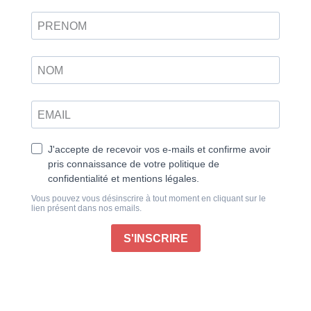
Outre ses nombreuses possibilités et son prix attractif,
ce qui fait que le Raspberry Pi est aussi apprécié est
la présence d’un GPIO doté de 40 broches. Des
connecteurs analogiques et numériques qui
permettent de créer de nombreux projets en
interagissant avec différents composants
électroniques. D’ailleurs, au fil des ans et des
évolutions du Raspberry Pi, le connecteur GPIO a
évolué, si bien qu’en 2014, avec le modèle B+, un
nouveau standard GPIO fut créé. A cette même
occasion, le Hardware Attached on Top (HAT) fut
présenté, et a depuis été la base de nombreux cartes
et projets. Ces cartes HAT de plus en plus évoluées
sont aujourd’hui très variées.
Mais avec l’arrivée du Raspberry Pi 5 fi n 2023, un
nouveau standard de carte HAT a vu le jour : le HAT+.
Offrant de nouvelles possibilités, ce standard est en
cours d’élaboration. Cela nous promet donc des