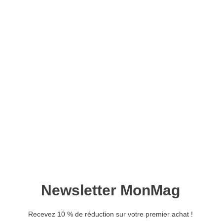
Inside Raspberry n°30 –
Version numérique
11,90
€
Ajouter au panier
Raspberry Pi 5 et HAT : Patiente !