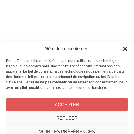
Ces magazines sont publiés par
Oracom & Éditions 21
Gérer le consentement
© 2026 Oracom | © 2026 Éditions 21
INFORMATIONS LÉGALES
Pour offrir les meilleures expériences, nous utilisons des technologies
Mentions légales
telles que les cookies pour stocker et/ou accéder aux informations des
appareils. Le fait de consentir à ces technologies nous permettra de traiter
CGV
des données telles que le comportement de navigation ou les ID uniques
Confidentialité
&
Cookies
sur ce site. Le fait de ne pas consentir ou de retirer son consentement peut
NOS MAGAZINES
avoir un effet négatif sur certaines caractéristiques et fonctions.
Offres d’abonnement
ACCEPTER
Achat au numéro
Bons plans
REFUSER
CONTACT
FAQ
VOIR LES PRÉFÉRENCES