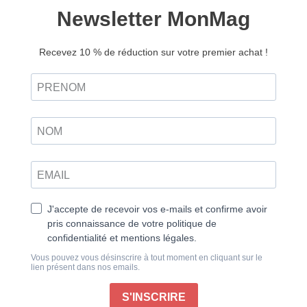
Découvrir
papier
L’IA : un levier de croissance à la portée des PME
L’intelligence artificielle n’est plus l’apanage des
géants technologiques. Aujourd’hui, elle s’impose
comme un outil stratégique accessible aux petites et
moyennes entreprises, capable de transformer leur
compétitivité sans nécessiter d’investissements
pharaoniques. Les chiffres parlent d’eux-mêmes :
selon une étude récente, les PME qui intègrent l’IA
dans leurs processus augmentent leur productivité de
40 % en moyenne.
Pourtant, seules 25 % des PME européennes ont
franchi le pas, principalement par manque
d’information ou par crainte de la complexité
technique. Cette frilosité est désormais injustifiée. Les
solutions d’IA actuelles sont conçues pour s’adapter