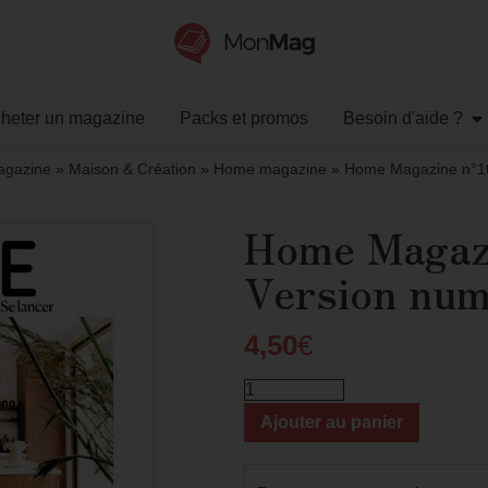
heter un magazine
Packs et promos
Besoin d'aide ?
agazine
»
Maison & Création
»
Home magazine
»
Home Magazine n°10
Home Magaz
Version num
4,50
€
Ajouter au panier