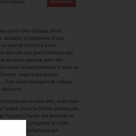
sion papier
Découvrir
aux jours dans chaque pièce,
ls, durables et empreints d’une
un vent de fraîcheur à son
e une ode aux jours lumineux qui
ue la nature apporte avec elle.
chaos urbain et recommencer à vivre au
 Donner corps à ses envies
on… Ces idées émergent de chaque
découvrir.
ts propices au bien-être, aussi bien
r l’esprit. Dans la Drôme provençale,
 de Pauline Chardin qui possède en
ts qui soient, imaginée et créée
e des espèces végétales qui