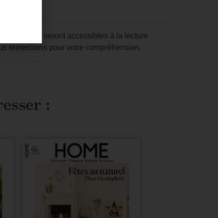
droits. Ils seront accessibles à la lecture
us remercions pour votre compréhension.
resser :