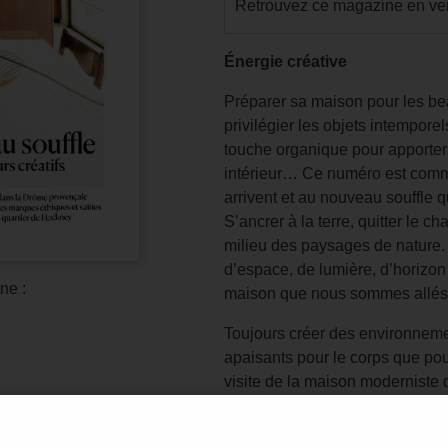
Retrouvez ce magazine en ver
Énergie créative
Préparer sa maison pour les be
privilégier les objets intempore
touche organique pour apporter 
intérieur… Ce numéro est comm
arrivent et au nouveau souffle q
S’ancrer à la terre, quitter le 
milieu des paysages de nature.
d’espace, de lumière, d’horiz
ne :
maison que nous sommes allés 
Toujours créer des environnemen
apaisants pour le corps que pou
visite de la maison moderniste
elle le meilleur des dépaysemen
pour qu’elle soit au plus proch