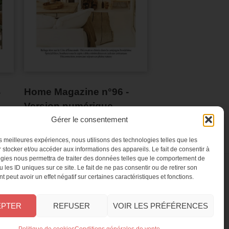
Home Magazine n°96 -
-
Version numérique
Gérer le consentement
les meilleures expériences, nous utilisons des technologies telles que les
 stocker et/ou accéder aux informations des appareils. Le fait de consentir à
gies nous permettra de traiter des données telles que le comportement de
 les ID uniques sur ce site. Le fait de ne pas consentir ou de retirer son
 peut avoir un effet négatif sur certaines caractéristiques et fonctions.
NES
CONTACT
ement
FAQ
EPTER
REFUSER
VOIR LES PRÉFÉRENCES
o
Service client
Le groupe Oracom