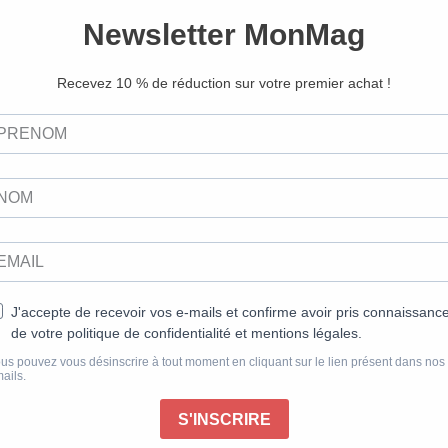
l’entourent. Cette nature omnipr
du projet de Cécile Misc et so
naturel du Morvan, où ils ont cr
repensant l’existant d’une mai
conserver que l’essentiel en le
Côté couleurs, une palette qui 
naturels, pour s’accorder parfa
Choyée par tous les propriétaire
blanc par exemple, reste le point
créatives. Au Luxembourg, le b
la lumière et le calme dont sa f
ensuite réchauffé par un mix d
accompagné d’objets qui ont une 
pour ce premier numéro de prin
d’escampette et posons nos vali
d’adresses pour s’offrir une éc
souviendra longtemps.
Publié le 24/02/2023