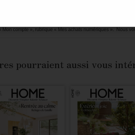
s ne sont ni imprimables ni téléchargeables pour des raisons de 
« Mon compte »
, rubrique
« Mes achats numériques »
. Nous vo
res pourraient aussi vous inté