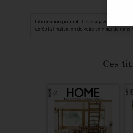
Information produit
: Les magazines numérique
après la finalisation de votre commande dans
Ces tit