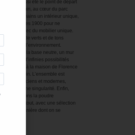
ésente a aussi été le point de départ
n mari Benjamin, au cœur du parc
éé à quatre mains un intérieur unique,
son des années 1900 pour ne
 sublimant avec du mobilier unique.
se compose de verts et de tons
itement avec l’environnement.
s des lieux, la base neutre, un mur
 de départ d’infinies possibilités
lanc apporte à la maison de Florence
amille a besoin. L’ensemble est
e meubles anciens et modernes,
histoire, une singularité. Enfin,
temps, prenons la poudre
ses loin de tout, avec une sélection
happée printanière dont on se