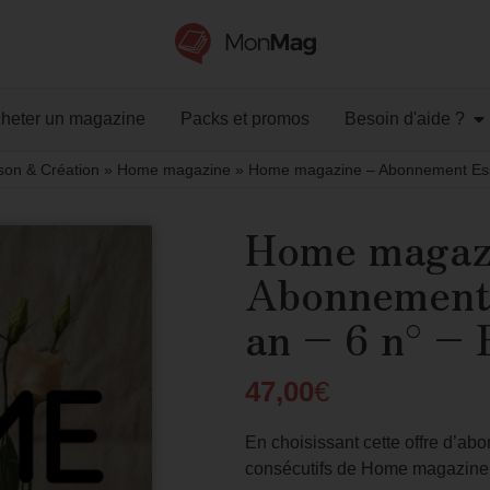
heter un magazine
Packs et promos
Besoin d'aide ?
son & Création
»
Home magazine
»
Home magazine – Abonnement Esse
Home magaz
Abonnement 
an – 6 n° –
47,00
€
En choisissant cette offre d’a
consécutifs de Home magazine 