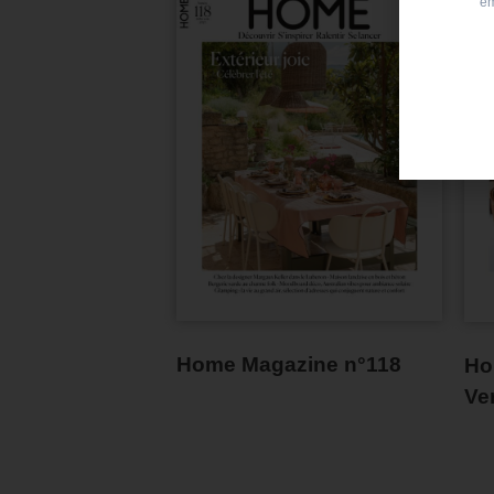
Home Magazine n°118
Ho
Ve