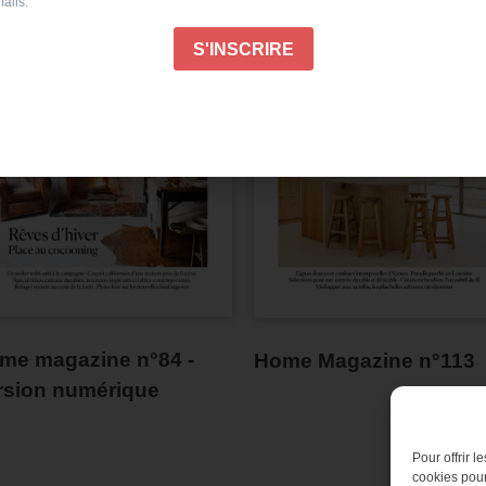
me magazine n°84 -
Home Magazine n°113
rsion numérique
Pour offrir 
cookies pour