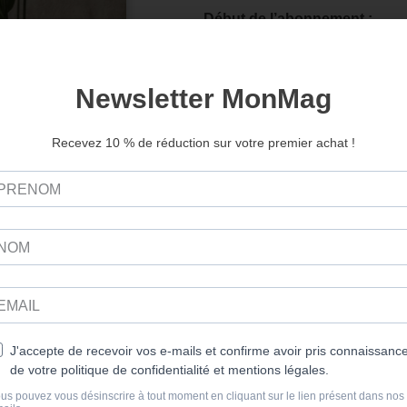
Début de l’abonnement :
Home n°125, parution le 24 oct
réglée avant le 28 septembre 2
Ajouter au panier
res pourraient aussi vous inté