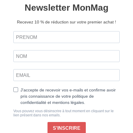
Ultimate Music Heavy
Metal n°1
19,50
€
13,00
€
Ajouter au panier
Metallica
Au théâtre, le lever de rideau est précédé de trois
coups. Dans leurs concerts, la messe commence au
son d’une scène de cinéma mémorable. Un tir de
canon retentit et projette Tuco (Eli Wallach) sur le sol
du cimetière. Il se relève et déambule parmi la forêt de
stèles décorant la plaine. La tombe d’Arch Stanton
abriterait la sympathique somme de 200 000 dollars,
qu’il compte bien ressusciter. Mais c’est compter sans