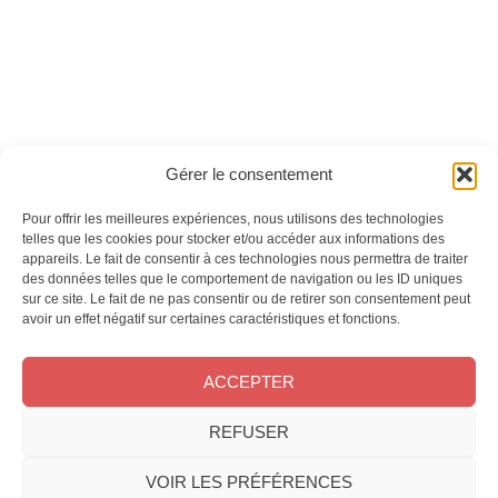
Ces magazines sont publiés par
Oracom & Éditions 21
Gérer le consentement
© 2026 Oracom | © 2026 Éditions 21
INFORMATIONS LÉGALES
Pour offrir les meilleures expériences, nous utilisons des technologies
Mentions légales
telles que les cookies pour stocker et/ou accéder aux informations des
appareils. Le fait de consentir à ces technologies nous permettra de traiter
CGV
des données telles que le comportement de navigation ou les ID uniques
Confidentialité
&
Cookies
sur ce site. Le fait de ne pas consentir ou de retirer son consentement peut
NOS MAGAZINES
avoir un effet négatif sur certaines caractéristiques et fonctions.
Offres d’abonnement
ACCEPTER
Achat au numéro
Bons plans
REFUSER
CONTACT
FAQ
VOIR LES PRÉFÉRENCES