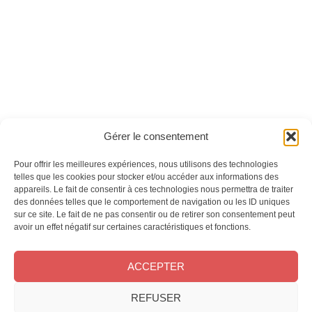
Version numérique
Version numérique
Ces magazines sont publiés par
Oracom & Éditions 21
Gérer le consentement
© 2026 Oracom | © 2026 Éditions 21
INFORMATIONS LÉGALES
Pour offrir les meilleures expériences, nous utilisons des technologies
Mentions légales
telles que les cookies pour stocker et/ou accéder aux informations des
appareils. Le fait de consentir à ces technologies nous permettra de traiter
CGV
des données telles que le comportement de navigation ou les ID uniques
Confidentialité
&
Cookies
sur ce site. Le fait de ne pas consentir ou de retirer son consentement peut
NOS MAGAZINES
avoir un effet négatif sur certaines caractéristiques et fonctions.
Offres d’abonnement
ACCEPTER
Achat au numéro
Bons plans
REFUSER
CONTACT