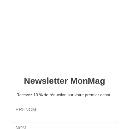
Happinez – Abonnement
Liberté – France
4,75
€
Avec le prélèvement automatique, profitez de :
Un meilleur tarif, garanti sans augmentation
pendant un an !
Un mode de règlement sécurisé, souple et
économique.