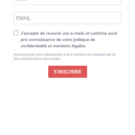
La liberté de suspendre ou d’interrompre votre
abonnement à tout moment
Un paiement en douceur, prélevé sur votre
compte bancaire
La tranquillité d’esprit d’être abonné sans
interruption
Début de l’abonnement :
Happinez n°97, parution le 24 septembre 2026, si
votre commande est réglée avant le 15 septembre
2026.
Votre abonnement sera activé dès réception des
documents requis pour la mise en place du
prélèvement.
Ajouter au panier