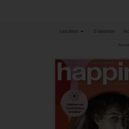
Les titres
S'abonner
Ac
Accue