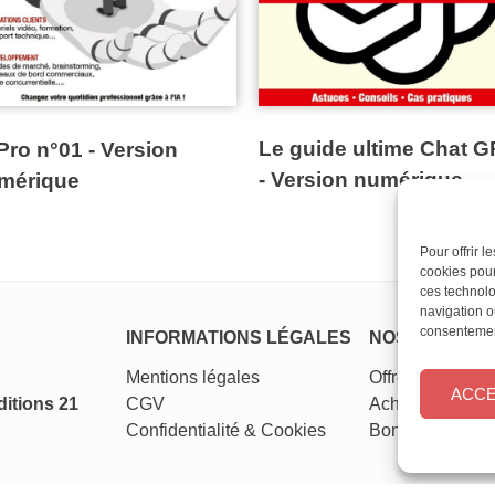
Le guide ultime Chat 
Pro n°01 - Version
- Version numérique
mérique
Pour offrir 
cookies pour
ces technolo
navigation ou
consentement
INFORMATIONS LÉGALES
NOS MAGAZI
Mentions légales
Offres d’abonn
ACC
itions 21
CGV
Achat au numér
Confidentialité
&
Cookies
Bons plans