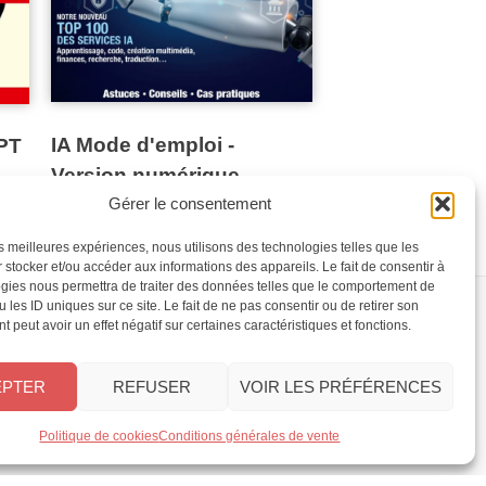
IA Mode d'emploi -
GPT
Version numérique
Gérer le consentement
les meilleures expériences, nous utilisons des technologies telles que les
 stocker et/ou accéder aux informations des appareils. Le fait de consentir à
gies nous permettra de traiter des données telles que le comportement de
 les ID uniques sur ce site. Le fait de ne pas consentir ou de retirer son
 peut avoir un effet négatif sur certaines caractéristiques et fonctions.
NES
CONTACT
ement
FAQ
EPTER
REFUSER
VOIR LES PRÉFÉRENCES
o
Service client
Le groupe Oracom
Politique de cookies
Conditions générales de vente