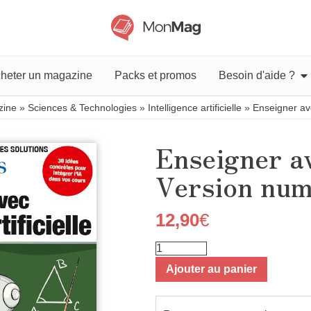
heter un magazine
Packs et promos
Besoin d'aide ?
zine
»
Sciences & Technologies
»
Intelligence artificielle
»
Enseigner av
Enseigner av
Version num
12,90
€
Ajouter au panier