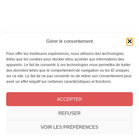
Ces magazines sont publiés par
Oracom & Éditions 21
Gérer le consentement
© 2026 Oracom | © 2026 Éditions 21
INFORMATIONS LÉGALES
Pour offrir les meilleures expériences, nous utilisons des technologies
Mentions légales
telles que les cookies pour stocker et/ou accéder aux informations des
appareils. Le fait de consentir à ces technologies nous permettra de traiter
CGV
des données telles que le comportement de navigation ou les ID uniques
Confidentialité
&
Cookies
sur ce site. Le fait de ne pas consentir ou de retirer son consentement peut
NOS MAGAZINES
avoir un effet négatif sur certaines caractéristiques et fonctions.
Offres d’abonnement
ACCEPTER
Achat au numéro
Bons plans
CONTACT
REFUSER
FAQ
VOIR LES PRÉFÉRENCES
Service client
Le groupe Oracom