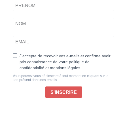
Retrouvez ce magazine en version
Découvrir
papier
Tirez le meilleur parti de vos objectifs
Besoin d’élargir vos horizons et de varier les plaisirs ?
C’est peut-être le moment de changer d’objectif !
Découvrez les différents types de focales disponibles
dans notre dossier en page 42. Ce guide vous
permettra de choisir le bon modèle en fonction de vos
envies et d’en optimiser les performances. Vous
apprendrez aussi bien à utiliser un objectif standard
qu’un grand-angle, un téléobjectif ou encore un
objectif macro.
Si vous désirez vous lancer ou vous perfectionner
dans la photographie de portraits, vous pouvez faire
un tour dans notre comparatif des 8 meilleures focales
fixes du marché, idéales pour des portraits