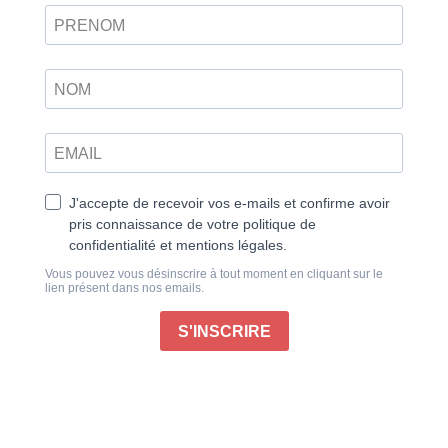
Python s’intègre à Excel
Attendue depuis de nombreux mois, l’intégration de
Python directement dans Excel est désormais une
réalité et nous ne pouvions bien entendu pas passer à
côté. Le langage Python et ses nombreuses
bibliothèques spécialisées sont devenus tout
simplement incontournables lorsqu’il s’agit de
manipuler de gros volumes de données, d’élaborer
des modèles prédictifs ou bien d’automatiser
certaines tâches complexes.
Désormais intégré à Excel, Python devient encore
plus accessible puisque les utilisateurs demeurent
dans un environnement qu’ils connaissent. Le
Worklow est nettement fluidifié avec des opérations
d’importation et d’exportation plus rares, ce qui limite
d’autant les risques d’erreurs. Python étant désormais
à portée de main, les utilisateurs d’Excel n’ayant pas