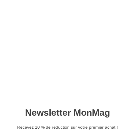
Data intelligence magazine
n°09 – Version numérique
12,50
€
Ajouter au panier