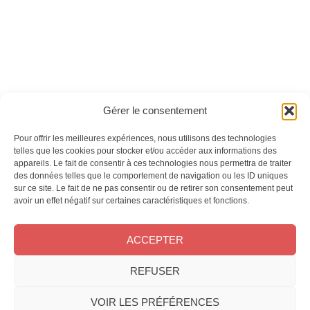
Ces magazines sont publiés par
Oracom & Éditions 21
Gérer le consentement
© 2026 Oracom | © 2026 Éditions 21
INFORMATIONS LÉGALES
Pour offrir les meilleures expériences, nous utilisons des technologies
Mentions légales
telles que les cookies pour stocker et/ou accéder aux informations des
appareils. Le fait de consentir à ces technologies nous permettra de traiter
CGV
des données telles que le comportement de navigation ou les ID uniques
Confidentialité
&
Cookies
sur ce site. Le fait de ne pas consentir ou de retirer son consentement peut
NOS MAGAZINES
avoir un effet négatif sur certaines caractéristiques et fonctions.
Offres d’abonnement
ACCEPTER
Achat au numéro
Bons plans
REFUSER
CONTACT
FAQ
VOIR LES PRÉFÉRENCES