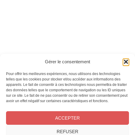
Inspiration couleurs
Animaux n°04
Ces magazines sont publiés par
Oracom & Éditions 21
Gérer le consentement
© 2026 Oracom | © 2026 Éditions 21
INFORMATIONS LÉGALES
Pour offrir les meilleures expériences, nous utilisons des technologies
Mentions légales
telles que les cookies pour stocker et/ou accéder aux informations des
appareils. Le fait de consentir à ces technologies nous permettra de traiter
CGV
des données telles que le comportement de navigation ou les ID uniques
Confidentialité
&
Cookies
sur ce site. Le fait de ne pas consentir ou de retirer son consentement peut
NOS MAGAZINES
avoir un effet négatif sur certaines caractéristiques et fonctions.
Offres d’abonnement
ACCEPTER
Achat au numéro
Bons plans
REFUSER
CONTACT