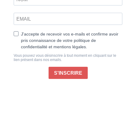
Partez à la découverte de la France tout en vous
amusant !
116 pages de :
– Mots fléchés
– Mots mêlés
– Sudoku…
Publié le 01/01/2026
Information livraison
: Les commandes sont préparées
et expédiées la semaine suivant votre achat par notre
petite équipe parisienne. À cela s’ajoutent les délais
postaux. Nous vous remercions pour votre patience
ainsi que pour votre compréhension.