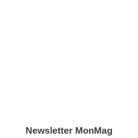
Couture pratique n°05 –
Version numérique
10,90
€
Ajouter au panier
Retrouvez ce magazine en version