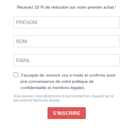
Découvrir
papier
11 modèles tendance pour l’été avec patrons
Et si vous osiez le transparent pour vos nouvelles
créations ? Cet été, armez-vous de toute votre
audace, d’innovation, d’originalité et pourquoi pas
d’un brin de folie. N’ayez pas peur de surprendre, de
refléter la tendance et de mettre à l’œuvre votre
savoir-faire pour créer des pièces légères et faciles à
porter, idéales pour affronter l’été.
Les tutos couture de ce numéro seront votre arme
fatale pour la saison estivale, et votre atout charme.
Osez l’audacieux et inspirez-vous de nos pas-à-pas
couture placés sous le thème de la transparence.
Légèreté, superpositions et jeux de matières seront au
coeur de vos créations. Voile, organza, tulle, dentelle,
mousseline ou résille : autant de tissus délicats et