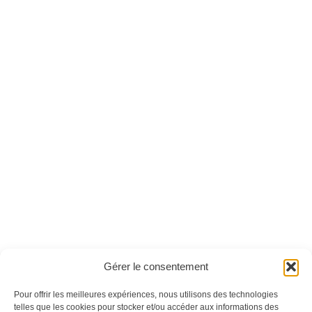
Crochet pratique
Couture pratique
n°30
n°02
Ces magazines sont publiés par
Oracom & Éditions 21
Gérer le consentement
© 2026 Oracom | © 2026 Éditions 21
INFORMATIONS LÉGALES
Pour offrir les meilleures expériences, nous utilisons des technologies
telles que les cookies pour stocker et/ou accéder aux informations des
Mentions légales