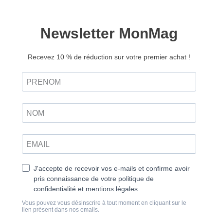
Découvrir
papier
Santé mentale : comment en prendre soin
Notre expérience de la vie et du quotidien est colorée
par de grands thèmes qui influencent profondément
notre épanouissement. Ponctué d’extraits de livres,
d’entretiens et de chroniques, chaque numéro de la
revue Chemins explore le plus largement possible
l’un de ces thèmes qui traversent nos existences en
l’interrogeant sous l’angle du développement
personnel, de la psychologie, de la philosophie et de
la spiritualité. À une époque où notre espèce façonne
plus que jamais le monde, elle semble pourtant ne
pas tout maîtriser. Les conséquences de la pandémie,
l’ombre de la guerre, la menace du réchauffement
climatique, mêlées aux épreuves que chacun
rencontre sur sa propre route, peuvent nous remuer