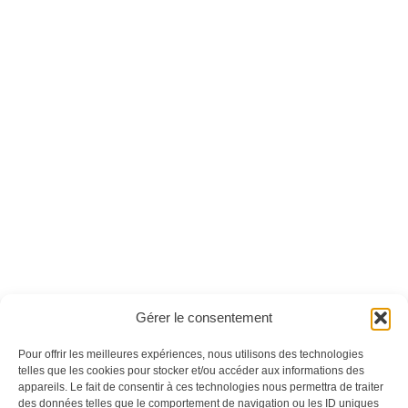
Chemins n°01
Chemins n°08
Ces magazines sont publiés par
Oracom & Éditions 21
Gérer le consentement
© 2026 Oracom | © 2026 Éditions 21
INFORMATIONS LÉGALES
Pour offrir les meilleures expériences, nous utilisons des technologies
telles que les cookies pour stocker et/ou accéder aux informations des
Mentions légales
appareils. Le fait de consentir à ces technologies nous permettra de traiter
CGV
des données telles que le comportement de navigation ou les ID uniques