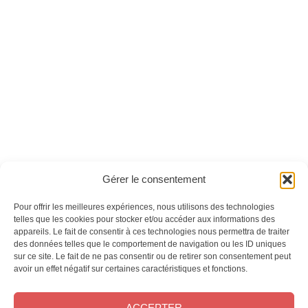
Chemins n°17 -
Chemins n°16 -
Version numérique
Version numérique
Ces magazines sont publiés par
Oracom & Éditions 21
Gérer le consentement
© 2026 Oracom | © 2026 Éditions 21
INFORMATIONS LÉGALES
Pour offrir les meilleures expériences, nous utilisons des technologies
Mentions légales
telles que les cookies pour stocker et/ou accéder aux informations des
appareils. Le fait de consentir à ces technologies nous permettra de traiter
CGV
des données telles que le comportement de navigation ou les ID uniques
Confidentialité
&
Cookies
sur ce site. Le fait de ne pas consentir ou de retirer son consentement peut
NOS MAGAZINES
avoir un effet négatif sur certaines caractéristiques et fonctions.
Offres d’abonnement
ACCEPTER