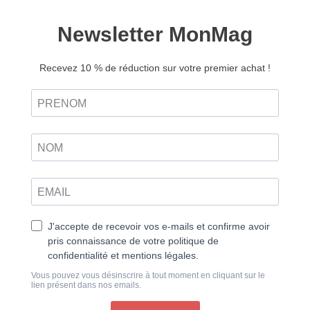
Retrouvez ce magazine en version
Découvrir
papier
Estime de soi : reconnaître sa vraie valeur
Notre expérience de la vie et du quotidien est colorée
par de grands thèmes qui influencent profondément
notre épanouissement. Ponctué d’extraits de livres,
d’interviews, de chroniques, chaque numéro de la
revue Chemins explore le plus largement possible
l’un de ces thèmes qui traversent nos existences en
l’interrogeant sous l’angle du développement
personnel, de la psychologie, de la philosophie et de
la spiritualité. N’êtes-vous pas fatigués, parfois, de
tous ces jugements que vous portez sur vous-même,
à longueur de journée ? C’est plus fort que vous et
vous ignorez d’où vient cette malencontreuse
tendance qui plombe votre estime de vous-même tout