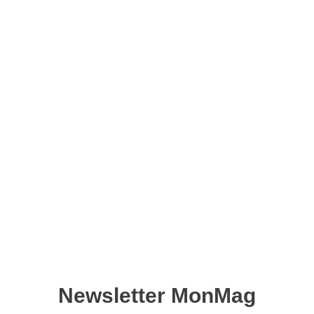
Advanced Creation IA n°01
– Version numérique
11,90
€
Ajouter au panier
IA, les clés de la création