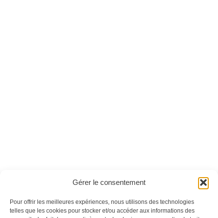
IA Pro n°01 - Version
Faites des
numérique
économies avec
l'intelligence
artificielle - Version
numérique
Ces magazines sont publiés par
Oracom & Éditions 21
Gérer le consentement
© 2026 Oracom | © 2026 Éditions 21
INFORMATIONS LÉGALES
Pour offrir les meilleures expériences, nous utilisons des technologies
telles que les cookies pour stocker et/ou accéder aux informations des
Mentions légales