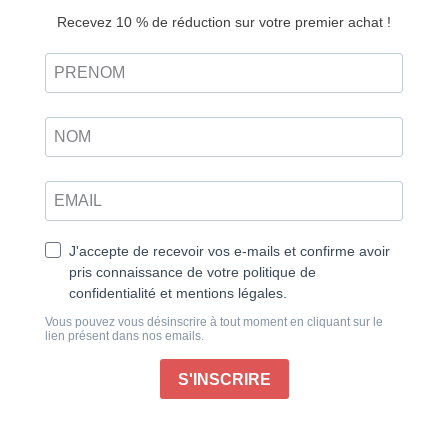
L’intelligence artificielle n’est plus seulement un outil
de production : elle devient un espace créatif à part
entière. Chaque mois, de nouveaux modèles, de
nouvelles interfaces et de nouveaux usages
redessinent notre manière d’imaginer et de fabriquer
les images, les sons, les récits et les expériences
visuelles.
Dans ce numéro, nous avons voulu aller plus loin :
montrer comment l’IA crée des ponts entre les
disciplines, fluidifie les workflows, propose des
directions artistiques inédites et ouvre la voie à des
pratiques que l’on croyait réservées aux studios
professionnels. Illustration, photo, vidéo, design,
édition, animation, narration… aucun domaine
n’avance seul.
L’IA relie, accélère, dérange parfois, mais surtout
inspire. Notre ambition est double : donner à