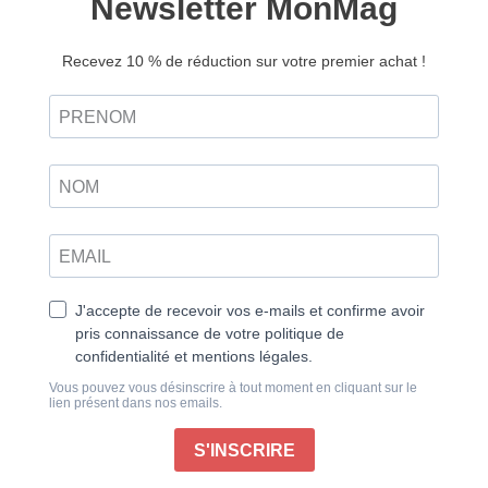
les foules et repousse les limites humaines, a vu
naître des pilotes extraordinaires qui ont marqué son
histoire. Dans ce numéro spécial, nous vous invitons
à célébrer les 65 plus grands pilotes de l’histoire du
sport mécanique. Un véritable voyage à travers les
décennies, fait de bravoure, d’adrénaline et de
moments gravés à jamais dans la mémoire collective.
Soixante-cinq noms, soixante-cinq destins, soixante-
cinq récits qui dépassent les limites de l’asphalte pour
entrer dans le domaine des mythes et de la culture.
De Fangio à Verstappen, de Senna à Hamilton,
d’Ogier à Loeb, de Rossi à Márquez, chaque pilote de
cette sélection symbolise une facette de l’épopée
mécanique mondiale. Ces figures emblématiques
incarnent bien plus qu’une course : elles représentent
le courage, la passion et le dépassement de soi face
au danger. Page après page, vous découvrirez des
portraits qui vont bien au-delà des chronos ou des