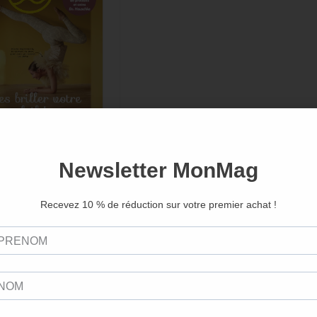
ga magazine
 exemplaires :
4,88€
au lieu de
7,50
€
0 exemplaires
4,50€
au lieu de
7,50
€
0 exemplaires
3,38€
au lieu de
7,50
€