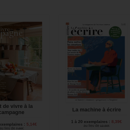
t de vivre à la
La machine à écrire
campagne
1 à 20 exemplaires :
8,39€
 exemplaires :
5,14€
au lieu de
12,90
€
au lieu de
7,90
€