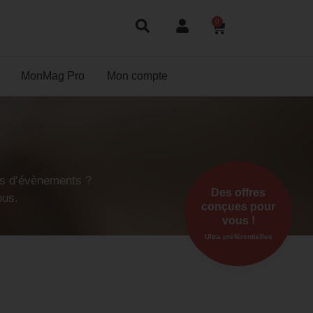
0
MonMag Pro
Mon compte
ors d’évènements ?
Des offres
ous.
conçues pour
vous !
Ultra préférentielles