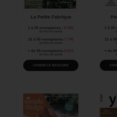
Pe
La Petite Fabrique
1 à 20
1 à 20 exemplaires :
8,39€
a
au lieu de
12,90
€
21 à 5
21 à 50 exemplaires
7,74€
a
au lieu de
12,90
€
+ de 5
+ de 50 exemplaires
5,81€
a
au lieu de
12,90
€