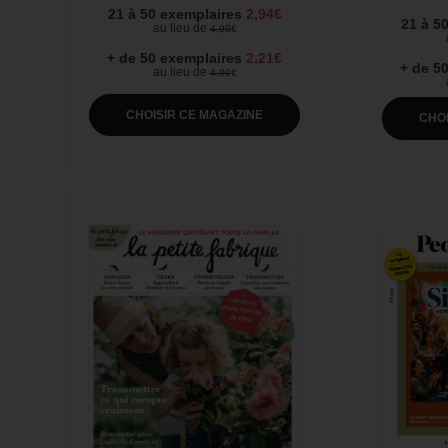
21 à 50 exemplaires
2,94€
21 à 5
au lieu de
4,90
€
+ de 50 exemplaires
2,21€
+ de 5
au lieu de
4,90
€