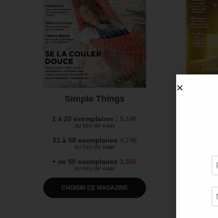
Simple Things
Yo
1 à 20 exemplaires :
5,14€
1 à 20
au lieu de
7,90
€
21 à 50 exemplaires
4,74€
21 à 5
au lieu de
7,90
€
+ de 50 exemplaires
3,56€
+ de 5
au lieu de
7,90
€