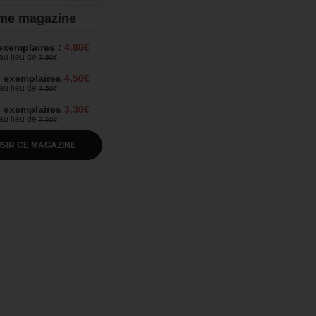
me magazine
 exemplaires :
4,88€
au lieu de
7,50
€
0 exemplaires
4,50€
au lieu de
7,50
€
0 exemplaires
3,38€
au lieu de
7,50
€