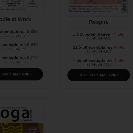
ople at Work
Respire
 exemplaires :
9,69€
1 à 20 exemplaires :
5,14€
u lieu de
14,90
€
au lieu de
7,90
€
0 exemplaires
8,94€
21 à 50 exemplaires
4,74€
u lieu de
14,90
€
au lieu de
7,90
€
0 exemplaires
6,71€
+ de 50 exemplaires
3,56€
u lieu de
14,90
€
au lieu de
7,90
€