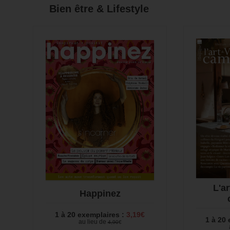
Bien être & Lifestyle
L'ar
Happinez
1 à 20 exemplaires :
3,19€
1 à 20
au lieu de
4,90
€