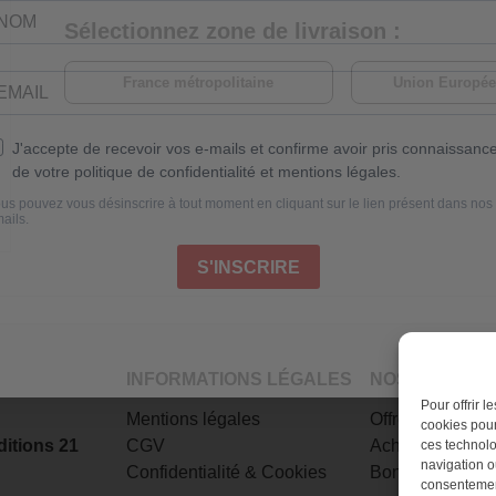
Sélectionnez zone de livraison :
France métropolitaine
Union Europé
INFORMATIONS LÉGALES
NOS MAGAZI
Pour offrir 
Mentions légales
Offres d’abonn
cookies pour
itions 21
CGV
Achat au numér
ces technolo
navigation ou
Confidentialité
&
Cookies
Bons plans
consentement