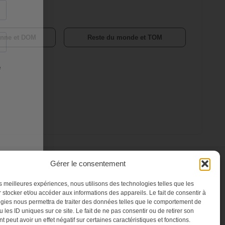
enne et DOM
Reste du monde et TOM
Gérer le consentement
NES
CONTACT
les meilleures expériences, nous utilisons des technologies telles que les
ement
FAQ
 stocker et/ou accéder aux informations des appareils. Le fait de consentir à
o
Service client
gies nous permettra de traiter des données telles que le comportement de
 les ID uniques sur ce site. Le fait de ne pas consentir ou de retirer son
Le groupe Oracom
 peut avoir un effet négatif sur certaines caractéristiques et fonctions.