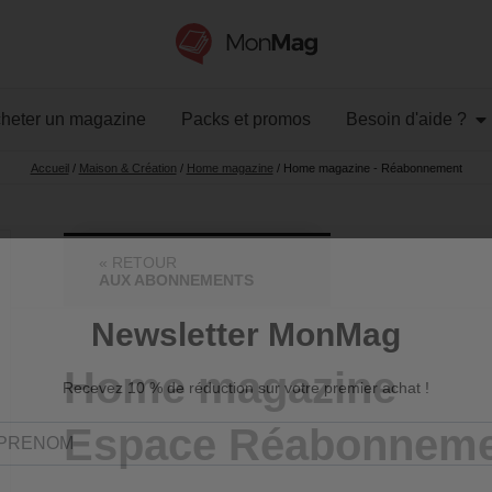
heter un magazine
Packs et promos
Besoin d'aide ?
Accueil
/
Maison & Création
/
Home magazine
/ Home magazine - Réabonnement
« RETOUR
AUX ABONNEMENTS
Home magazine
Espace Réabonnem