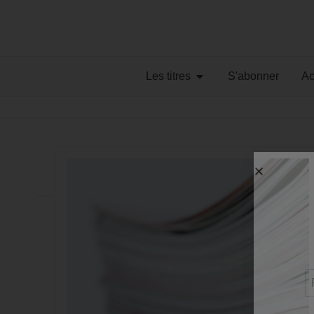
Les titres
S'abonner
Ac