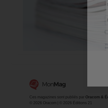
Ces magazines sont publiés par
Oracom & Éd
© 2026 Oracom | © 2026 Éditions 21