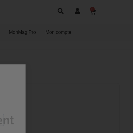
0
MonMag Pro
Mon compte
ent