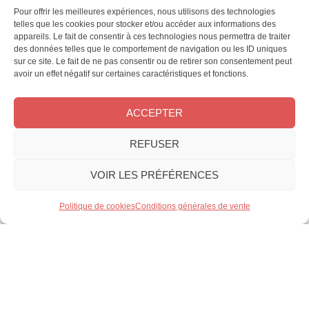
Pour offrir les meilleures expériences, nous utilisons des technologies
telles que les cookies pour stocker et/ou accéder aux informations des
appareils. Le fait de consentir à ces technologies nous permettra de traiter
Le Monde des Animaux
Tour du monde des
des données telles que le comportement de navigation ou les ID uniques
n°48
animaux
sur ce site. Le fait de ne pas consentir ou de retirer son consentement peut
avoir un effet négatif sur certaines caractéristiques et fonctions.
Version papier
Version numérique
Version numérique
ACCEPTER
REFUSER
VOIR LES PRÉFÉRENCES
PROMO
PROMO
Filtrer / Rechercher
Politique de cookies
Conditions générales de vente