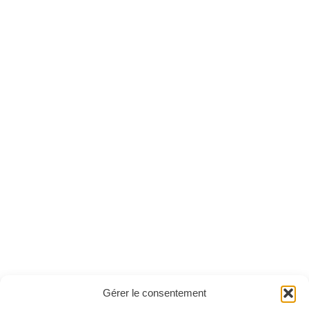
Le Monde des Animaux
Le Monde des Animaux
n°50
n°49
Version papier
Version papier
Version numérique
Version numérique
PROMO
Gérer le consentement