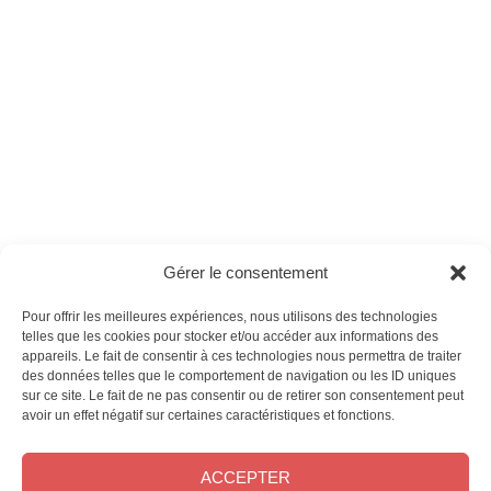
Ces magazines sont publiés par
Oracom & Éditions 21
Gérer le consentement
© 2026 Oracom | © 2026 Éditions 21
INFORMATIONS LÉGALES
Pour offrir les meilleures expériences, nous utilisons des technologies
Mentions légales
telles que les cookies pour stocker et/ou accéder aux informations des
appareils. Le fait de consentir à ces technologies nous permettra de traiter
CGV
des données telles que le comportement de navigation ou les ID uniques
Confidentialité
&
Cookies
sur ce site. Le fait de ne pas consentir ou de retirer son consentement peut
NOS MAGAZINES
avoir un effet négatif sur certaines caractéristiques et fonctions.
Offres d’abonnement
ACCEPTER
Achat au numéro