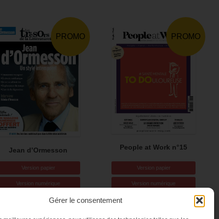
PROMO
PROMO
People at Work n°15
Jean d’Ormesson
Version papier
Version papier
Version numérique
Version numérique
Gérer le consentement