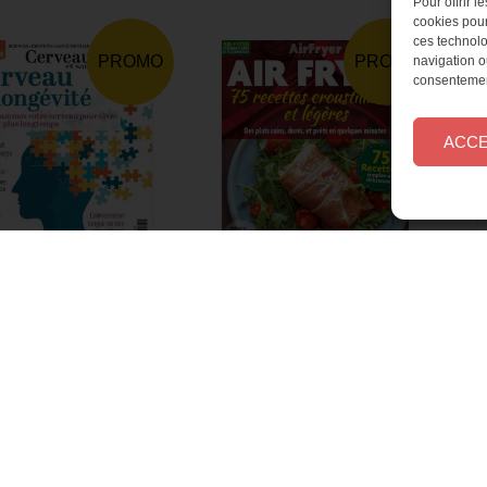
Pour offrir 
cookies pour
ces technolo
PROMO
PROMO
navigation ou
consentement
ACC
Air Fryer magazine n°06
rveau et santé n°07
Version papier
Version papier
Version numérique
Version numérique