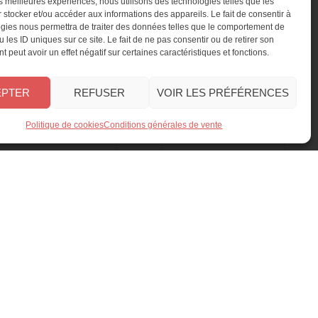
les meilleures expériences, nous utilisons des technologies telles que les
 stocker et/ou accéder aux informations des appareils. Le fait de consentir à
gies nous permettra de traiter des données telles que le comportement de
PROMO
PROMO
 les ID uniques sur ce site. Le fait de ne pas consentir ou de retirer son
 peut avoir un effet négatif sur certaines caractéristiques et fonctions.
EPTER
REFUSER
VOIR LES PRÉFÉRENCES
Politique de cookies
Conditions générales de vente
La Petite Fabrique hors-
Lise Amigurumi n°11
série n°12
Version papier
Version papier
Version numérique
Version numérique