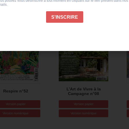
PROMO
PROMO
L’Art de Vivre à la
Respire n°52
Campagne n°08
Version papier
Version papier
Version numérique
Version numérique