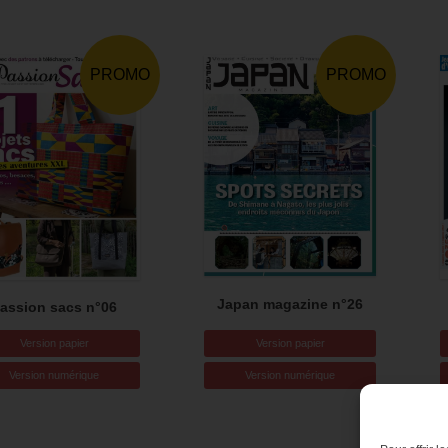
PROMO
PROMO
Japan magazine n°26
assion sacs n°06
Version papier
Version papier
Version numérique
Version numérique