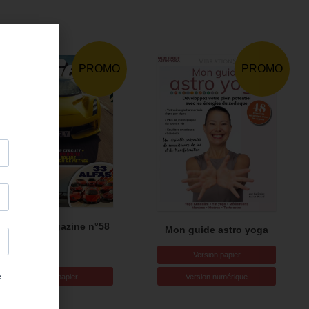
PROMO
PROMO
TopGear magazine n°58
Mon guide astro yoga
Version papier
Version papier
Version numérique