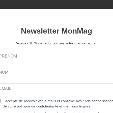
PROMO
PROMO
nside Arduino n°08
Simple Things n°70
Version papier
Version papier
Version numérique
Version numérique