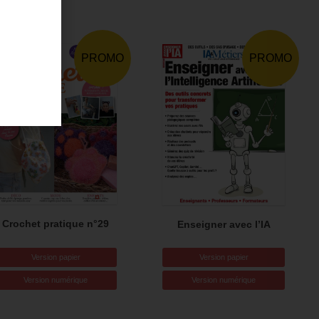
PROMO
PROMO
Crochet pratique n°29
Enseigner avec l’IA
Version papier
Version papier
Version numérique
Version numérique