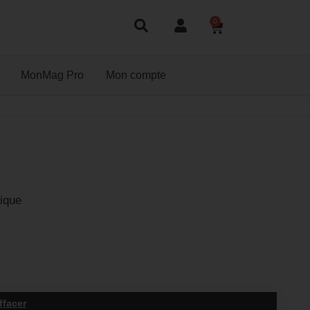
0
MonMag Pro
Mon compte
ique
ffacer